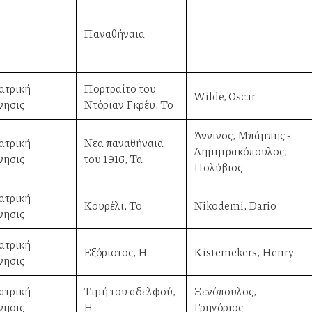
Παναθήναια
ατρική
Πορτραίτο του
Wilde, Oscar
νησις
Ντόριαν Γκρέυ, Το
Άννινος, Μπάμπης -
ατρική
Νέα παναθήναια
Δημητρακόπουλος,
νησις
του 1916, Τα
Πολύβιος
ατρική
Κουρέλι, Το
Nikodemi, Dario
νησις
ατρική
Εξόριστος, Η
Kistemekers, Henry
νησις
ατρική
Τιμή του αδελφού,
Ξενόπουλος,
νησις
Η
Γρηγόριος