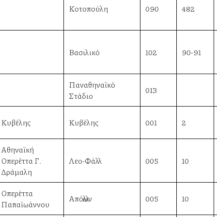
Κοτοπούλη
090
482
Βασιλικό
102
90-91
Παναθηναϊκό
013
Στάδιο
Κυβέλης
Κυβέλης
001
2
Αθηναϊκή
Οπερέττα Γ.
Λεο-Φάλλ
005
10
Δράμαλη
Οπερέττα
Απόλλων
005
10
Παπαϊωάννου