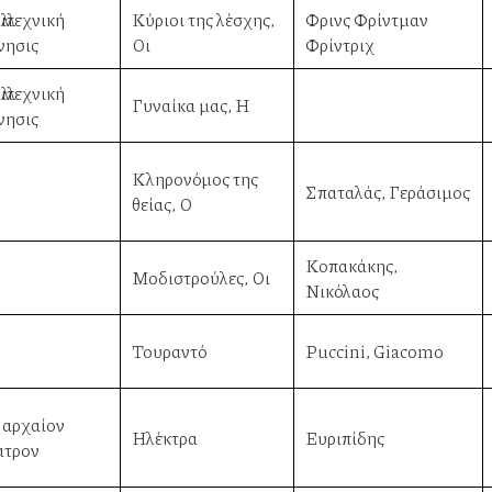
λιτεχνική
Κύριοι της λέσχης,
Φρινς Φρίντμαν
νησις
Οι
Φρίντριχ
λιτεχνική
Γυναίκα μας, Η
νησις
Κληρονόμος της
Σπαταλάς, Γεράσιμος
θείας, Ο
Κοπακάκης,
Μοδιστρούλες, Οι
Νικόλαος
Τουραντό
Puccini, Giacomo
 αρχαίον
Ηλέκτρα
Ευριπίδης
ατρον