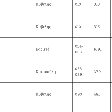
Κυβέλης
010
316
Κυβέλης
010
316
034-
Βαριετέ
1091
035
058-
Κοτοπούλη
279
059
Κυβέλης
090
481