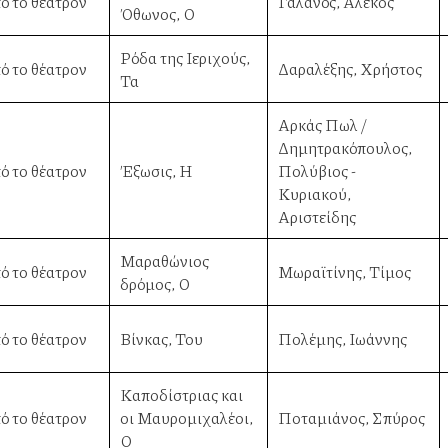
ό το θέατρον
Γαλανός, Αλέκος
Όθωνος, Ο
Ρόδα της Ιεριχούς,
ό το θέατρον
Δαραλέξης, Χρήστος
Τα
Αρκάς Πωλ /
Δημητρακόπουλος,
ό το θέατρον
Έξωσις, Η
Πολύβιος -
Κυριακού,
Αριστείδης
Μαραθώνιος
ό το θέατρον
Μωραϊτίνης, Τίμος
δρόμος, Ο
ό το θέατρον
Βίνκας, Του
Πολέμης, Ιωάννης
Καποδίστριας και
ό το θέατρον
οι Μαυρομιχαλέοι,
Ποταμιάνος, Σπύρος
Ο