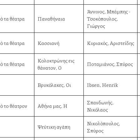
Άννινος, Μπάμπης -
ό τα θέατρα
Παναθήναια
Τσοκόπουλος,
Γιώργος
ό τα θέατρα
Κασσιανή
Κυριακός, Αριστείδης
Κολοκτρώνης εις
ό τα θέατρα
Ποταμιάνος, Σπύρος
θάνατον, Ο
Βρυκόλακες, Οι
Ibsen, Henrik
Σπανδωνής,
ό το θέατρον
Αθήνα μας, Η
Νικόλαος
Νικολόπουλος,
Ψεύτικη αγάπη
Σπύρος