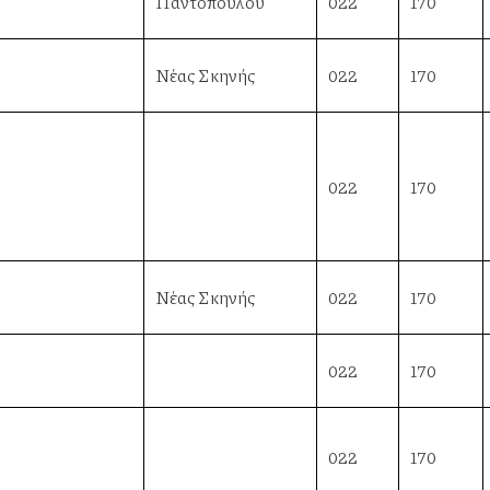
Παντοπούλου
022
170
Νέας Σκηνής
022
170
022
170
Νέας Σκηνής
022
170
022
170
022
170