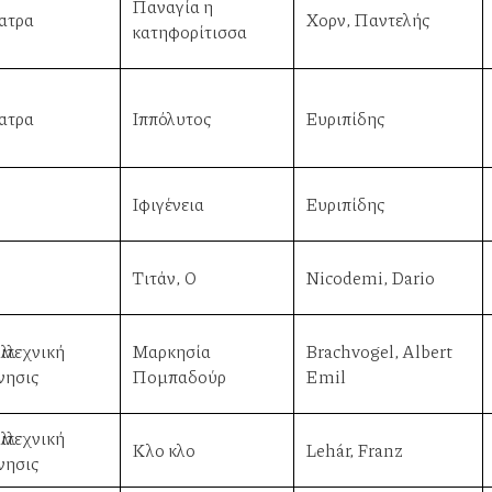
Παναγία η
ατρα
Χορν, Παντελής
κατηφορίτισσα
ατρα
Ιππόλυτος
Ευριπίδης
Ιφιγένεια
Ευριπίδης
Τιτάν, Ο
Nicodemi, Dario
λιτεχνική
Μαρκησία
Brachvogel, Albert
νησις
Πομπαδούρ
Emil
λιτεχνική
Κλο κλο
Lehár, Franz
νησις