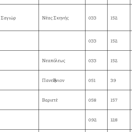
Σαγιώρ
Νέας Σκηνής
033
152
033
152
Νεαπόλεως
033
152
Πανελλήνιον
051
39
Βαριετέ
058
157
092
128