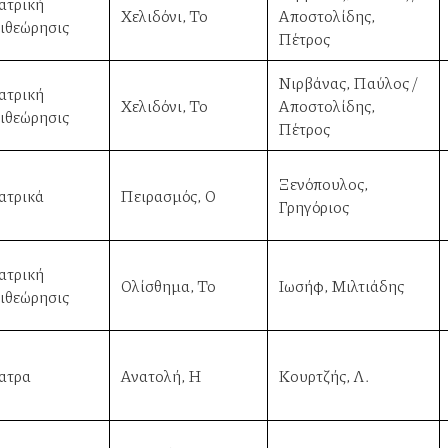
ατρική
Χελιδόνι, Το
Αποστολίδης,
ιθεώρησις
Πέτρος
Νιρβάνας, Παύλος /
ατρική
Χελιδόνι, Το
Αποστολίδης,
ιθεώρησις
Πέτρος
Ξενόπουλος,
ατρικά
Πειρασμός, Ο
Γρηγόριος
ατρική
Ολίσθημα, Το
Ιωσήφ, Μιλτιάδης
ιθεώρησις
ατρα
Ανατολή, Η
Κουρτζής, Λ.