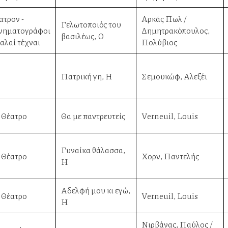
ατρον -
Αρκάς Πωλ /
Γελωτοποιός του
νηματογράφοι
Δημητρακόπουλος,
βασιλέως, Ο
Καλαί τέχναι
Πολύβιος
Πατρική γη, Η
Σεμουκώφ, Αλεξέι
 Θέατρο
Θα με παντρευτείς
Verneuil, Louis
Γυναίκα θάλασσα,
 Θέατρο
Χορν, Παντελής
Η
Αδελφή μου κι εγώ,
 Θέατρο
Verneuil, Louis
Η
Νιρβάνας, Παύλος /