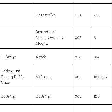
Κοτοπούλη
156
218
Θέατρο των
Νεαρών Θεατών -
002
9
Μόσχα
Κυβέλης
Απόλλων
012
614
Καλλιτεχνική
Ένωση Ροζάν
Αλάμπρα
003
124-125
Νίκου
Κυβέλης
Κυβέλης
003
125